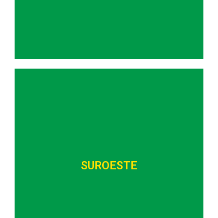
- Ganadería regenerativa; apicultura y
acuicultura; producción agroforestal; clúster
cacao
SUROESTE
- Acceso a agua potable y saneamiento
- Producción agrícola con vocación exportadora
- Clúster de madera
- Valor agregado en café y cítricos
SUROESTE
- Economía circular con residuos de producción
agrícola - Ecoturismo
- Mejorar la conectividad con otras subregiones
de Antioquia y con el dpto. de Caldas
- Minería sostenible (cobre y carbón)
- Consolidación BioSuroeste