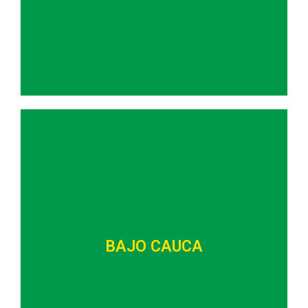
- Desarrollo urbanístico planificado
- Túnel del Toyo
- Servicios públicos (acueducto y alcantarillado)
BAJO CAUCA
- Mecanismos eficientes y sostenibles de
sustitución de cultivos
- Reglamentación de la actividad minera informal
- Titularización de tierras
- Restauración ecosistémica (minería)
BAJO CAUCA
- Lucha contra la pobreza y el hambre
(inseguridad alimentaria)
- Servicios públicos (energía, acueducto y
alcantarillado)
- Déficit de vivienda