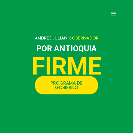
Ir
al
Main
contenido
Menu
ANDRÉS JULIÁN
GOBERNADOR
POR ANTIOQUIA
FIRME
PROGRAMA DE
GOBIERNO